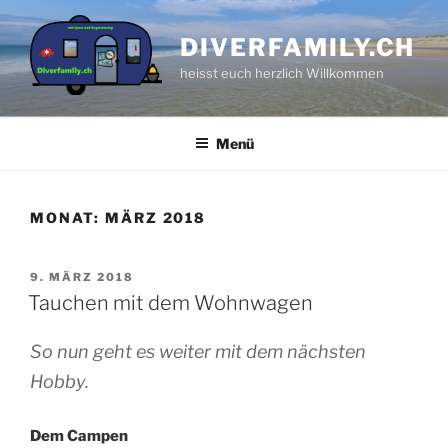
Zum
Inhalt
DIVERFAMILY.CH
springen
heisst euch herzlich Willkommen
Menü
MONAT:
MÄRZ 2018
VERÖFFENTLICHT
9. MÄRZ 2018
AM
Tauchen mit dem Wohnwagen
So nun geht es weiter mit dem nächsten
Hobby.
Dem Campen