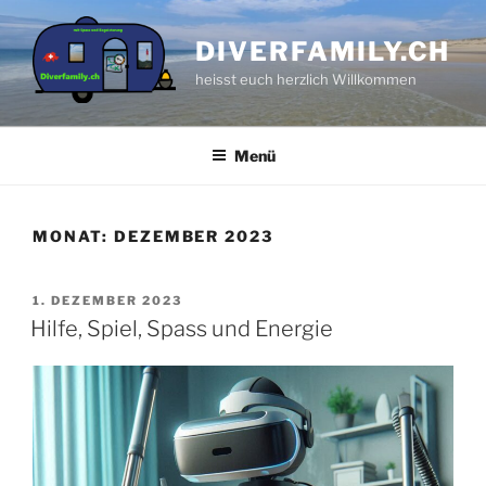
Zum
Inhalt
DIVERFAMILY.CH
springen
heisst euch herzlich Willkommen
Menü
MONAT:
DEZEMBER 2023
VERÖFFENTLICHT
1. DEZEMBER 2023
AM
Hilfe, Spiel, Spass und Energie