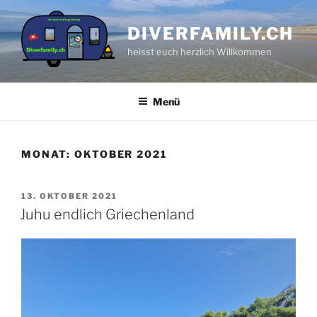
Zum
Inhalt
DIVERFAMILY.CH
springen
heisst euch herzlich Willkommen
Menü
MONAT:
OKTOBER 2021
VERÖFFENTLICHT
13. OKTOBER 2021
AM
Juhu endlich Griechenland