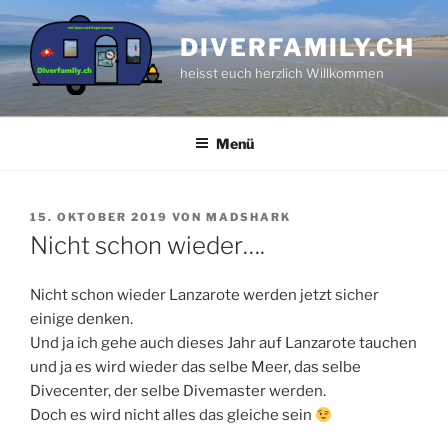
Zum
Inhalt
DIVERFAMILY.CH
springen
heisst euch herzlich Willkommen
Menü
VERÖFFENTLICHT
15. OKTOBER 2019
VON
MADSHARK
AM
Nicht schon wieder….
Nicht schon wieder Lanzarote werden jetzt sicher
einige denken.
Und ja ich gehe auch dieses Jahr auf Lanzarote tauchen
und ja es wird wieder das selbe Meer, das selbe
Divecenter, der selbe Divemaster werden.
Doch es wird nicht alles das gleiche sein