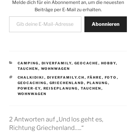
Melde dich für ein Abonnement an, um die neuesten
Beiträge per E-Mail zu erhalten.
Gib deine E-Mail-Adresse ein ...
Abonnieren
KATEGORIEN
CAMPING
,
DIVERFAMILY
,
GEOCACHE
,
HOBBY
,
TAUCHEN
,
WOHNWAGEN
SCHLAGWÖRTER
CHALKIDIKI
,
DIVERFAMILY.CH
,
FÄHRE
,
FOTO
,
GEOCACHING
,
GRIECHENLAND
,
PLANUNG
,
POWER-EY
,
REISEPLANUNG
,
TAUCHEN
,
WOHNWAGEN
2 Antworten auf „Und los geht es,
Richtung Griechenland…..“