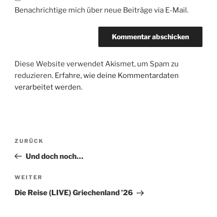
Benachrichtige mich über neue Beiträge via E-Mail.
Diese Website verwendet Akismet, um Spam zu
reduzieren.
Erfahre, wie deine Kommentardaten
verarbeitet werden.
Beitragsnavigation
Vorheriger
ZURÜCK
Beitrag
Und doch noch…
Nächster
WEITER
Beitrag
Die Reise (LIVE) Griechenland ’26